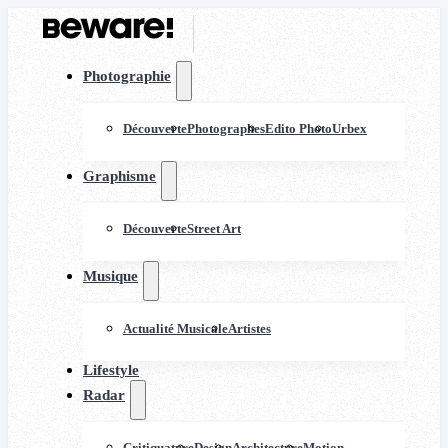
Photographie
Découverte
Photographes
Edito Photo
Urbex
Graphisme
Découverte
Street Art
Musique
Actualité Musicale
Artistes
Lifestyle
Radar
Critiquature
Design
Architecture
Motion