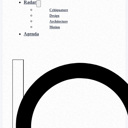
Radar
Critiquature
Design
Architecture
Motion
Agenda