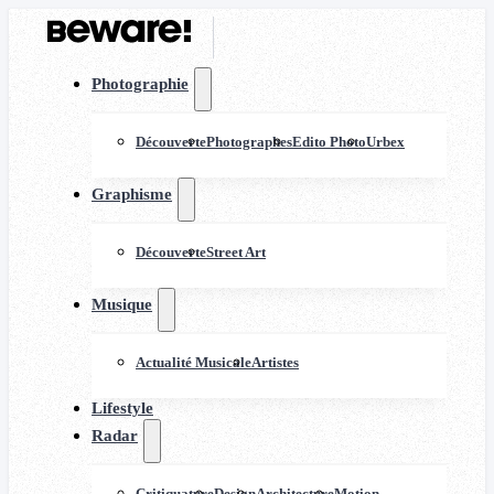
Photographie
Découverte
Photographes
Edito Photo
Urbex
Graphisme
Découverte
Street Art
Musique
Actualité Musicale
Artistes
Lifestyle
Radar
Critiquature
Design
Architecture
Motion