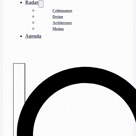
Radar
Critiquature
Design
Architecture
Motion
Agenda