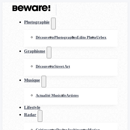
Photographie
Découverte
Photographes
Edito Photo
Urbex
Graphisme
Découverte
Street Art
Musique
Actualité Musicale
Artistes
Lifestyle
Radar
Critiquature
Design
Architecture
Motion