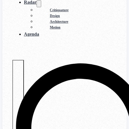
Radar
Critiquature
Design
Architecture
Motion
Agenda