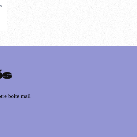
s
és
tre boite mail