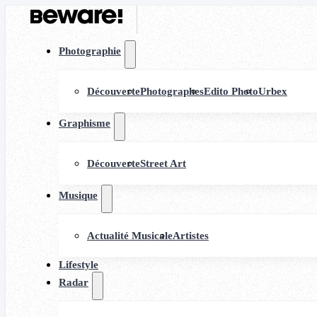
Photographie
Découverte
Photographes
Edito Photo
Urbex
Graphisme
Découverte
Street Art
Musique
Actualité Musicale
Artistes
Lifestyle
Radar