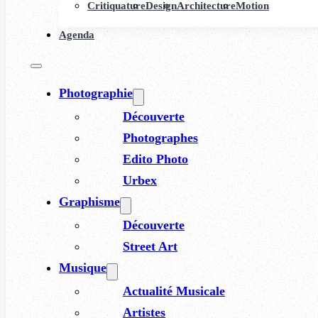
Critiquature
Design
Architecture
Motion
Agenda
Photographie
Découverte
Photographes
Edito Photo
Urbex
Graphisme
Découverte
Street Art
Musique
Actualité Musicale
Artistes