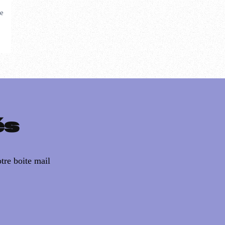
le
és
tre boite mail