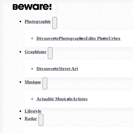
Photographie
Découverte
Photographes
Edito Photo
Urbex
Graphisme
Découverte
Street Art
Musique
Actualité Musicale
Artistes
Lifestyle
Radar