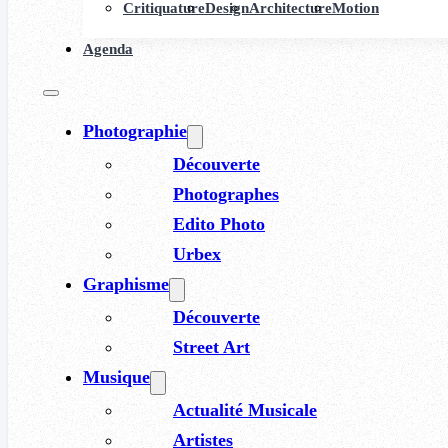
Critiquature
Design
Architecture
Motion
Agenda
Photographie
Découverte
Photographes
Edito Photo
Urbex
Graphisme
Découverte
Street Art
Musique
Actualité Musicale
Artistes