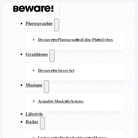
Photographie
Découverte
Photographes
Edito Photo
Urbex
Graphisme
Découverte
Street Art
Musique
Actualité Musicale
Artistes
Lifestyle
Radar
Critiquature
Design
Architecture
Motion