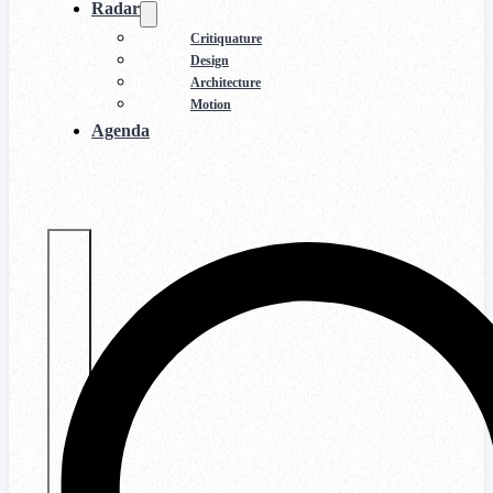
Radar
Critiquature
Design
Architecture
Motion
Agenda