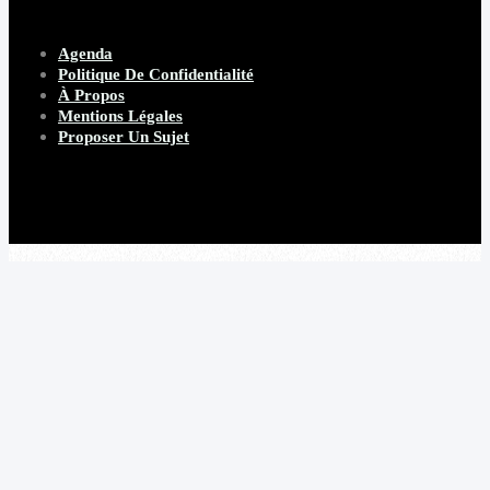
Agenda
Politique De Confidentialité
À Propos
Mentions Légales
Proposer Un Sujet
Copyright 2026 Beware Magazine
- site par Heave Studio