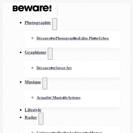
Photographie
Découverte
Photographes
Edito Photo
Urbex
Graphisme
Découverte
Street Art
Musique
Actualité Musicale
Artistes
Lifestyle
Radar
Critiquature
Design
Architecture
Motion