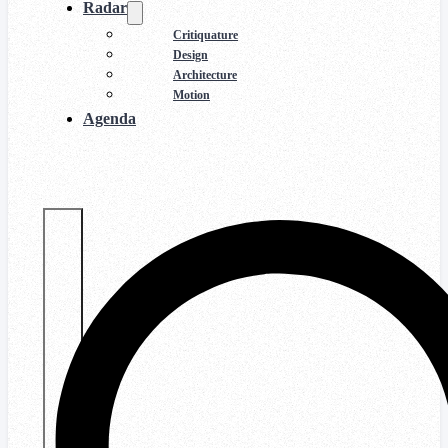
Radar
Critiquature
Design
Architecture
Motion
Agenda