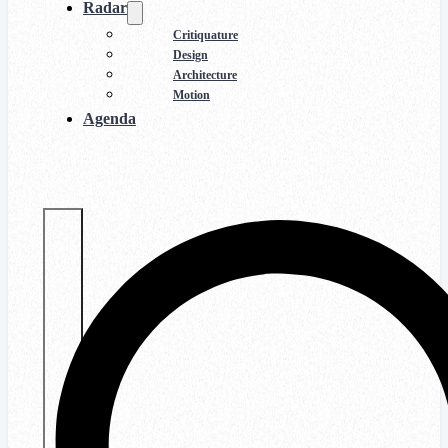
Radar
Critiquature
Design
Architecture
Motion
Agenda