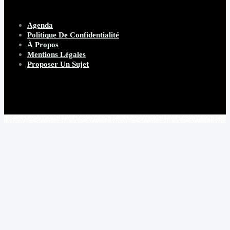
Agenda
Politique De Confidentialité
À Propos
Mentions Légales
Proposer Un Sujet
Copyright 2026 Beware Magazine
- site par Heave Studio