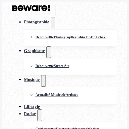
Photographie
Découverte
Photographes
Edito Photo
Urbex
Graphisme
Découverte
Street Art
Musique
Actualité Musicale
Artistes
Lifestyle
Radar
Critiquature
Design
Architecture
Motion