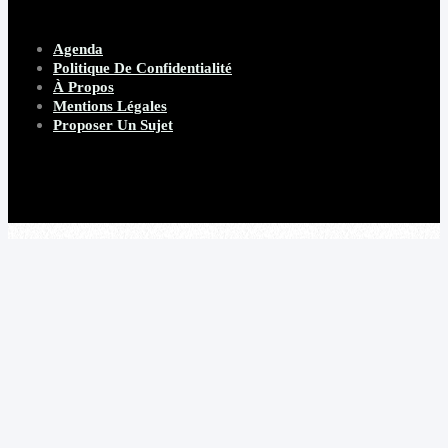
Agenda
Politique De Confidentialité
À Propos
Mentions Légales
Proposer Un Sujet
Copyright 2026 Beware Magazine
- site par Heave Studio