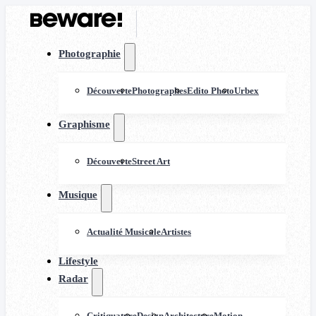
Photographie
Découverte
Photographes
Edito Photo
Urbex
Graphisme
Découverte
Street Art
Musique
Actualité Musicale
Artistes
Lifestyle
Radar
Critiquature
Design
Architecture
Motion