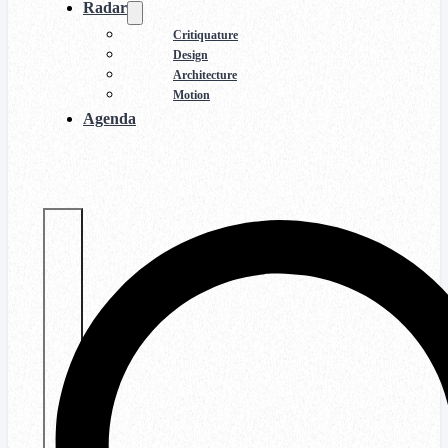
Radar
Critiquature
Design
Architecture
Motion
Agenda