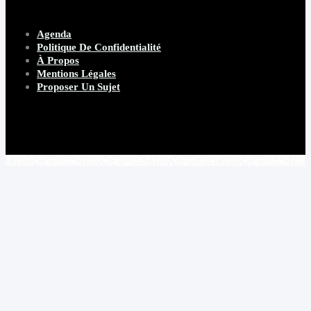
Agenda
Politique De Confidentialité
À Propos
Mentions Légales
Proposer Un Sujet
Copyright 2026 Beware Magazine
- site par Heave Studio