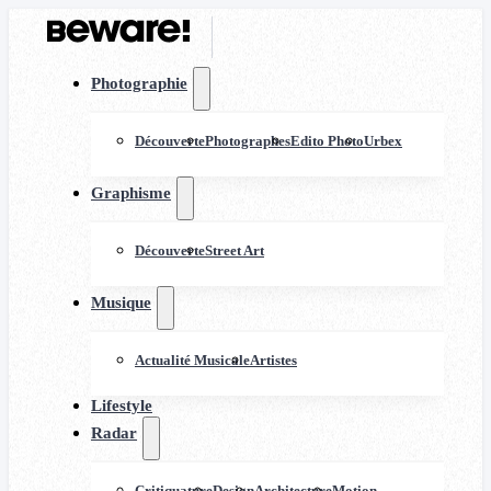
Photographie
Découverte
Photographes
Edito Photo
Urbex
Graphisme
Découverte
Street Art
Musique
Actualité Musicale
Artistes
Lifestyle
Radar
Critiquature
Design
Architecture
Motion