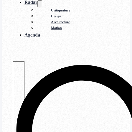
Radar
Critiquature
Design
Architecture
Motion
Agenda