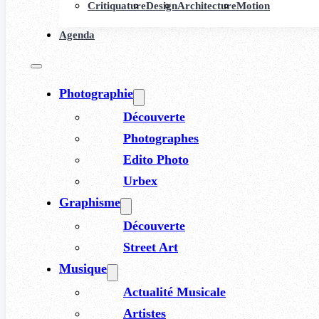
Critiquature
Design
Architecture
Motion
Agenda
Photographie
Découverte
Photographes
Edito Photo
Urbex
Graphisme
Découverte
Street Art
Musique
Actualité Musicale
Artistes