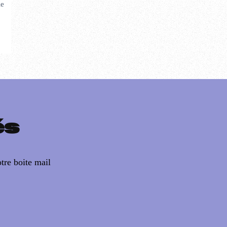
le
és
tre boite mail