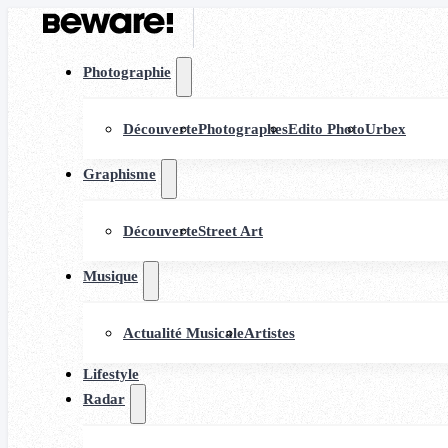
Photographie
Découverte
Photographes
Edito Photo
Urbex
Graphisme
Découverte
Street Art
Musique
Actualité Musicale
Artistes
Lifestyle
Radar