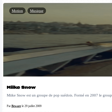
Motion
,
Musique
Miike Snow
Miike Snow est un groupe de pop suédois. Formé en 2007 le groupe 
Par
Beware
le 29 juillet 2009