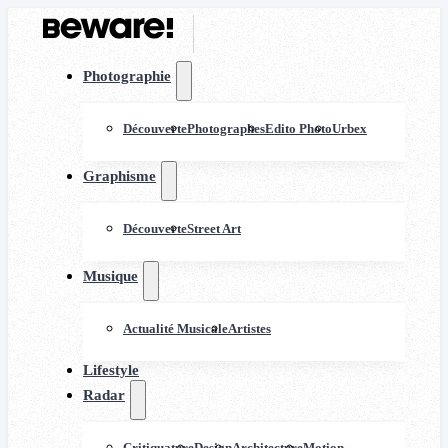
Photographie
Découverte
Photographes
Edito Photo
Urbex
Graphisme
Découverte
Street Art
Musique
Actualité Musicale
Artistes
Lifestyle
Radar
Critiquature
Design
Architecture
Motion