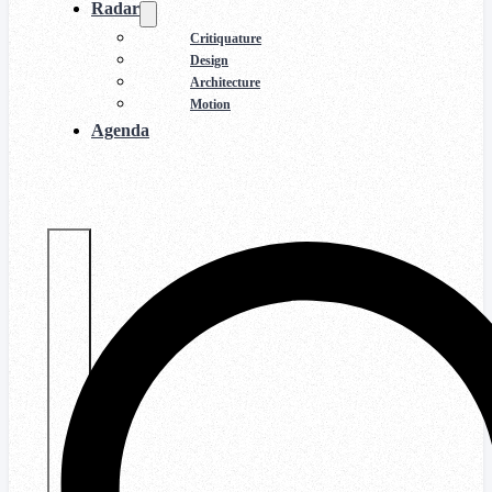
Radar
Critiquature
Design
Architecture
Motion
Agenda