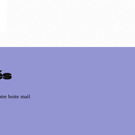
-
és
tre boite mail