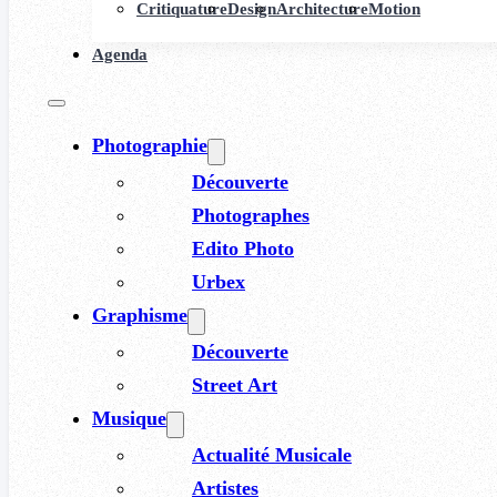
Critiquature
Design
Architecture
Motion
Agenda
Photographie
Découverte
Photographes
Edito Photo
Urbex
Graphisme
Découverte
Street Art
Musique
Actualité Musicale
Artistes