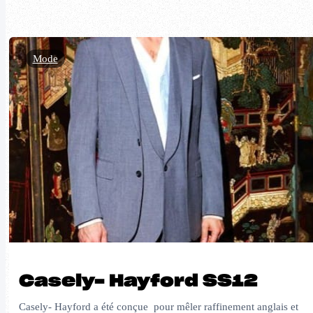
Mode
Casely- Hayford SS12
Casely- Hayford a été conçue pour mêler raffinement anglais et