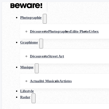
Photographie
Découverte
Photographes
Edito Photo
Urbex
Graphisme
Découverte
Street Art
Musique
Actualité Musicale
Artistes
Lifestyle
Radar