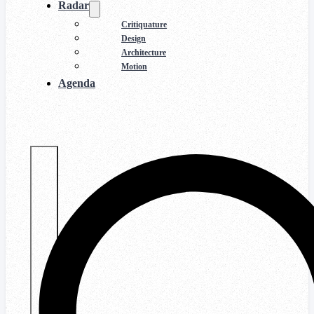
Radar
Critiquature
Design
Architecture
Motion
Agenda