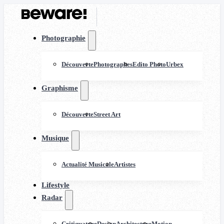
Photographie
Découverte
Photographes
Edito Photo
Urbex
Graphisme
Découverte
Street Art
Musique
Actualité Musicale
Artistes
Lifestyle
Radar
Critiquature
Design
Architecture
Motion