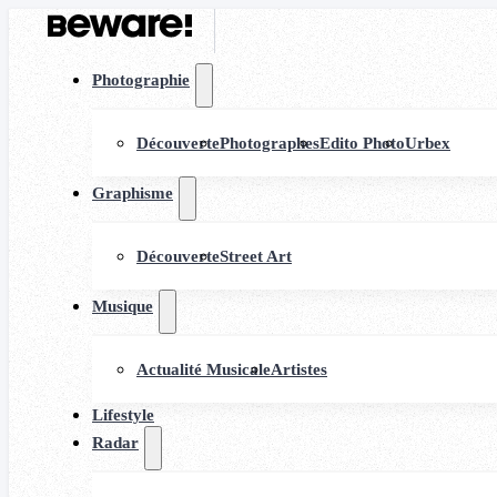
Photographie
Découverte
Photographes
Edito Photo
Urbex
Graphisme
Découverte
Street Art
Musique
Actualité Musicale
Artistes
Lifestyle
Radar