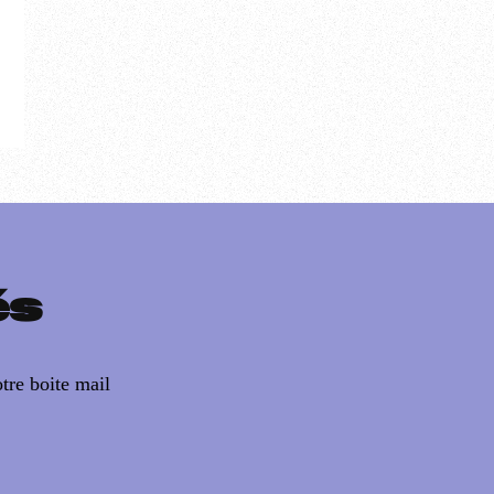
és
tre boite mail