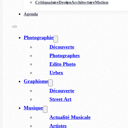
Critiquature
Design
Architecture
Motion
Agenda
Photographie
Découverte
Photographes
Edito Photo
Urbex
Graphisme
Découverte
Street Art
Musique
Actualité Musicale
Artistes