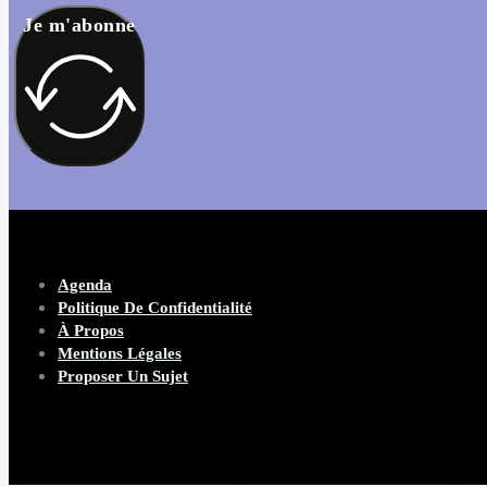
Je m'abonne
Agenda
Politique De Confidentialité
À Propos
Mentions Légales
Proposer Un Sujet
Copyright 2026 Beware Magazine
- site par Heave Studio