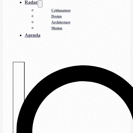
Radar
Critiquature
Design
Architecture
Motion
Agenda