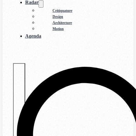
Radar
Critiquature
Design
Architecture
Motion
Agenda