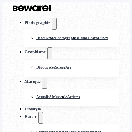
Photographie
Découverte
Photographes
Edito Photo
Urbex
Graphisme
Découverte
Street Art
Musique
Actualité Musicale
Artistes
Lifestyle
Radar
Critiquature
Design
Architecture
Motion