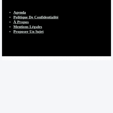
Agenda
Politique De Confidentialité
À Propos
Mentions Légales
Proposer Un Sujet
Copyright 2026 Beware Magazine
- site par Heave Studio