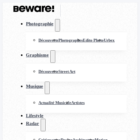
Photographie
Découverte
Photographes
Edito Photo
Urbex
Graphisme
Découverte
Street Art
Musique
Actualité Musicale
Artistes
Lifestyle
Radar
Critiquature
Design
Architecture
Motion