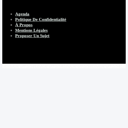
Agenda
Politique De Confidentialité
À Propos
Mentions Légales
Proposer Un Sujet
Copyright 2026 Beware Magazine
- site par Heave Studio