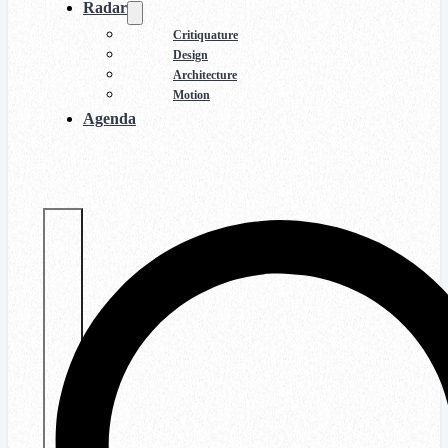
Radar
Critiquature
Design
Architecture
Motion
Agenda