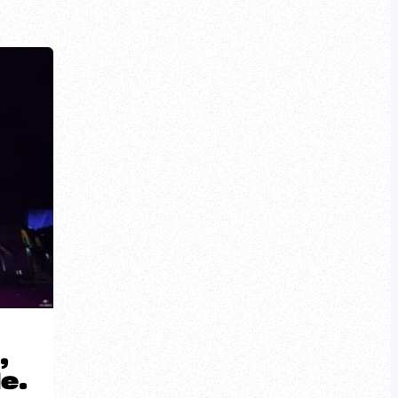
,
le.