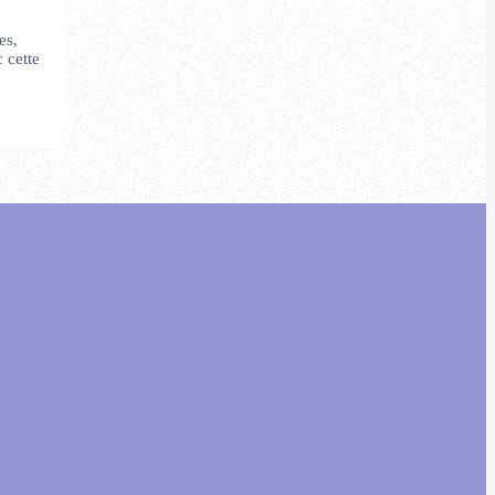
es,
 cette