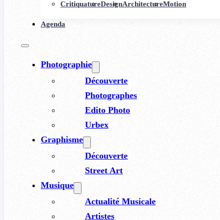
Critiquature
Design
Architecture
Motion
Agenda
Photographie
Découverte
Photographes
Edito Photo
Urbex
Graphisme
Découverte
Street Art
Musique
Actualité Musicale
Artistes