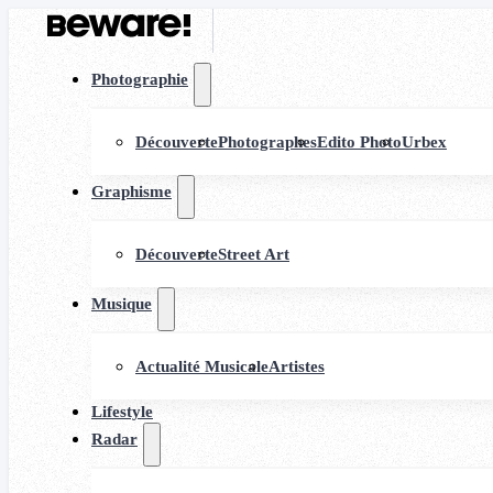
Photographie
Découverte
Photographes
Edito Photo
Urbex
Graphisme
Découverte
Street Art
Musique
Actualité Musicale
Artistes
Lifestyle
Radar