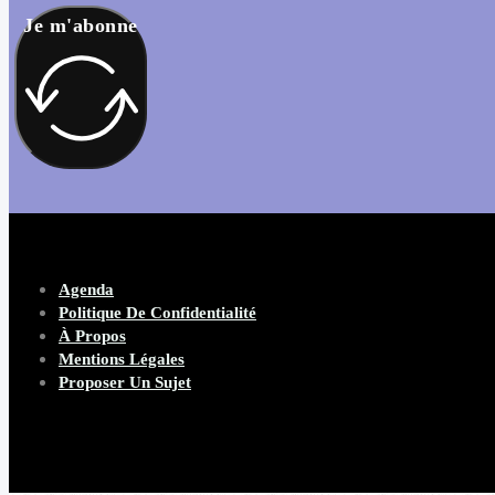
Je m'abonne
Agenda
Politique De Confidentialité
À Propos
Mentions Légales
Proposer Un Sujet
Copyright 2026 Beware Magazine
- site par Heave Studio