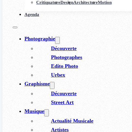
Critiquature
Design
Architecture
Motion
Agenda
Photographie
Découverte
Photographes
Edito Photo
Urbex
Graphisme
Découverte
Street Art
Musique
Actualité Musicale
Artistes