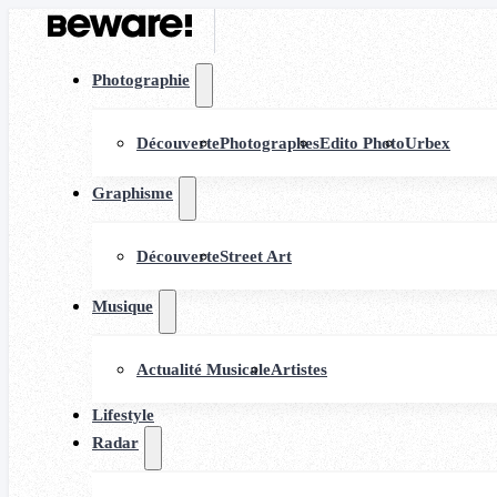
Photographie
Découverte
Photographes
Edito Photo
Urbex
Graphisme
Découverte
Street Art
Musique
Actualité Musicale
Artistes
Lifestyle
Radar