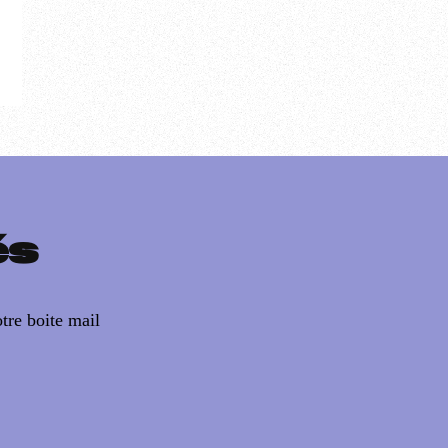
és
tre boite mail