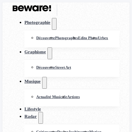
Photographie
Découverte
Photographes
Edito Photo
Urbex
Graphisme
Découverte
Street Art
Musique
Actualité Musicale
Artistes
Lifestyle
Radar
Critiquature
Design
Architecture
Motion