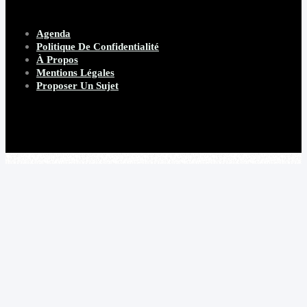
Agenda
Politique De Confidentialité
À Propos
Mentions Légales
Proposer Un Sujet
Copyright 2026 Beware Magazine
- site par Heave Studio