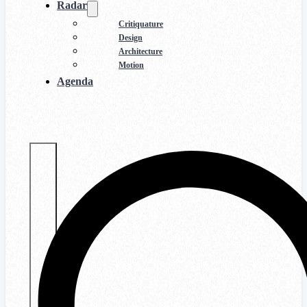
Radar
Critiquature
Design
Architecture
Motion
Agenda