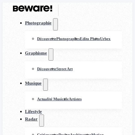
Photographie
Découverte
Photographes
Edito Photo
Urbex
Graphisme
Découverte
Street Art
Musique
Actualité Musicale
Artistes
Lifestyle
Radar
Critiquature
Design
Architecture
Motion