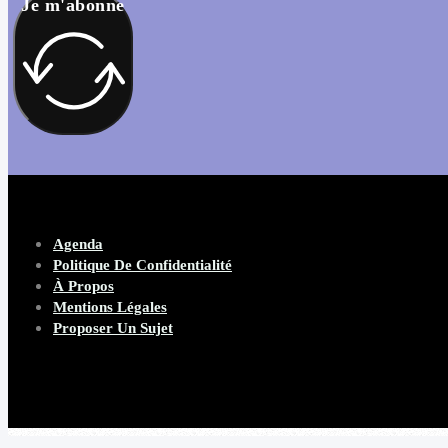
Je m'abonne
Agenda
Politique De Confidentialité
À Propos
Mentions Légales
Proposer Un Sujet
Copyright 2026 Beware Magazine
- site par Heave Studio