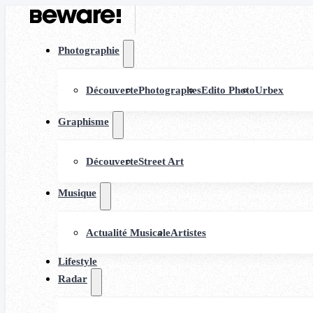
Photographie
Découverte
Photographes
Edito Photo
Urbex
Graphisme
Découverte
Street Art
Musique
Actualité Musicale
Artistes
Lifestyle
Radar