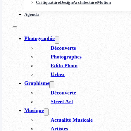
Critiquature
Design
Architecture
Motion
Agenda
Photographie
Découverte
Photographes
Edito Photo
Urbex
Graphisme
Découverte
Street Art
Musique
Actualité Musicale
Artistes