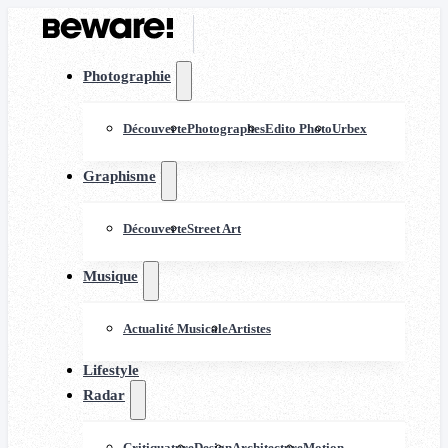
Photographie
Découverte
Photographes
Edito Photo
Urbex
Graphisme
Découverte
Street Art
Musique
Actualité Musicale
Artistes
Lifestyle
Radar
Critiquature
Design
Architecture
Motion