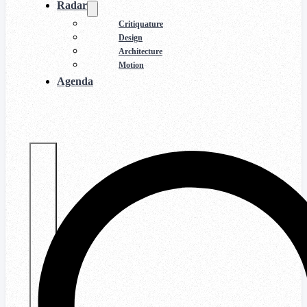
Radar
Critiquature
Design
Architecture
Motion
Agenda