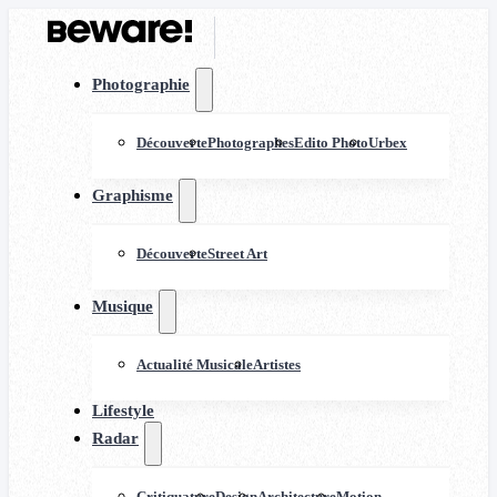
Photographie
Découverte
Photographes
Edito Photo
Urbex
Graphisme
Découverte
Street Art
Musique
Actualité Musicale
Artistes
Lifestyle
Radar
Critiquature
Design
Architecture
Motion