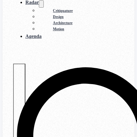
Radar
Critiquature
Design
Architecture
Motion
Agenda