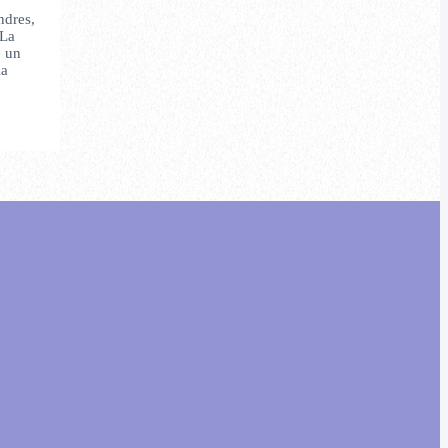
ndres,
 La
e un
la