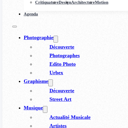
Critiquature
Design
Architecture
Motion
Agenda
Photographie
Découverte
Photographes
Edito Photo
Urbex
Graphisme
Découverte
Street Art
Musique
Actualité Musicale
Artistes