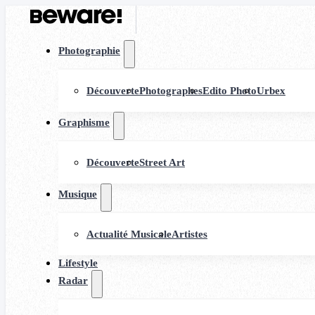
Photographie
Découverte
Photographes
Edito Photo
Urbex
Graphisme
Découverte
Street Art
Musique
Actualité Musicale
Artistes
Lifestyle
Radar