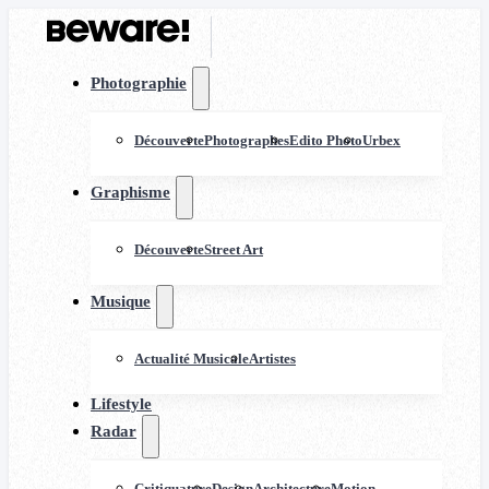
Photographie
Découverte
Photographes
Edito Photo
Urbex
Graphisme
Découverte
Street Art
Musique
Actualité Musicale
Artistes
Lifestyle
Radar
Critiquature
Design
Architecture
Motion