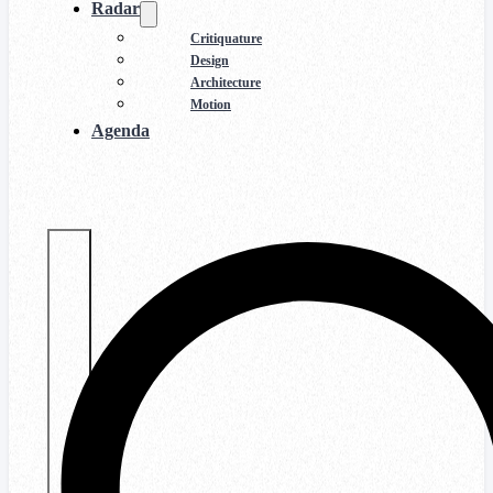
Radar
Critiquature
Design
Architecture
Motion
Agenda