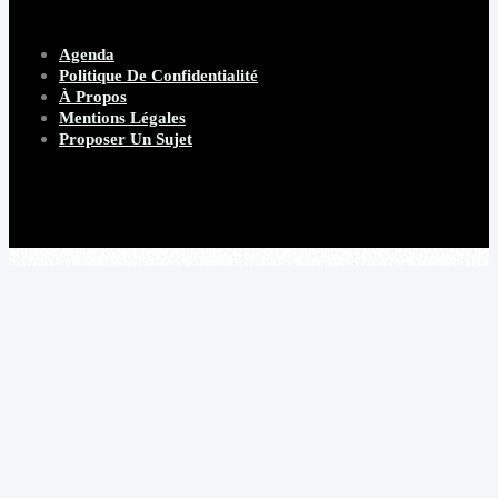
Agenda
Politique De Confidentialité
À Propos
Mentions Légales
Proposer Un Sujet
Copyright 2026 Beware Magazine
- site par Heave Studio