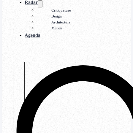
Radar
Critiquature
Design
Architecture
Motion
Agenda