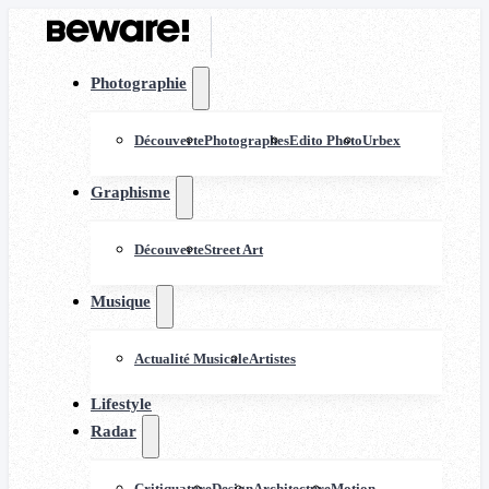
Photographie
Découverte
Photographes
Edito Photo
Urbex
Graphisme
Découverte
Street Art
Musique
Actualité Musicale
Artistes
Lifestyle
Radar
Critiquature
Design
Architecture
Motion