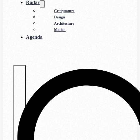
Radar
Critiquature
Design
Architecture
Motion
Agenda