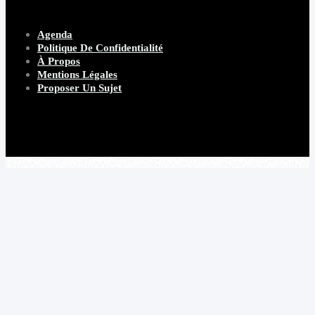
Agenda
Politique De Confidentialité
À Propos
Mentions Légales
Proposer Un Sujet
Copyright 2026 Beware Magazine
- site par Heave Studio