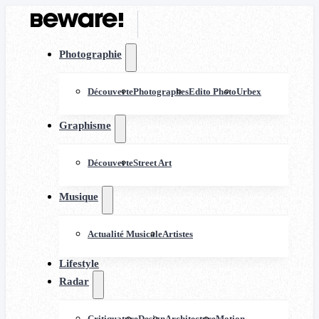
Photographie
Découverte
Photographes
Edito Photo
Urbex
Graphisme
Découverte
Street Art
Musique
Actualité Musicale
Artistes
Lifestyle
Radar
Critiquature
Design
Architecture
Motion