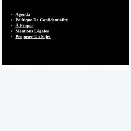
Agenda
Politique De Confidentialité
À Propos
Mentions Légales
Proposer Un Sujet
Copyright 2026 Beware Magazine
- site par Heave Studio