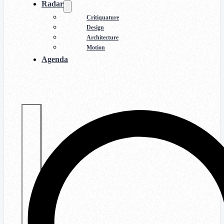
Radar
Critiquature
Design
Architecture
Motion
Agenda