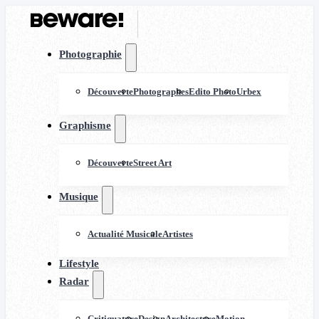
Photographie
Découverte
Photographes
Edito Photo
Urbex
Graphisme
Découverte
Street Art
Musique
Actualité Musicale
Artistes
Lifestyle
Radar
Critiquature
Design
Architecture
Motion