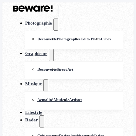
Photographie
Découverte
Photographes
Edito Photo
Urbex
Graphisme
Découverte
Street Art
Musique
Actualité Musicale
Artistes
Lifestyle
Radar
Critiquature
Design
Architecture
Motion