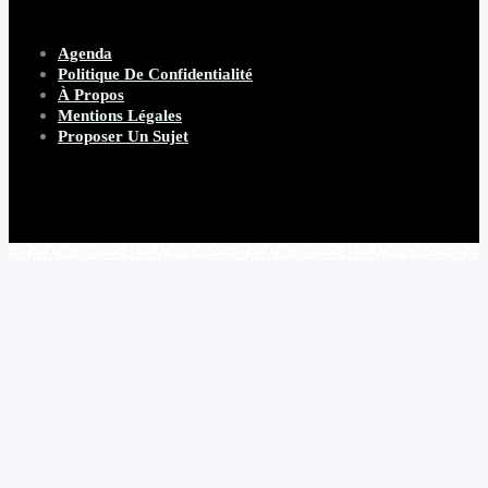
Agenda
Politique De Confidentialité
À Propos
Mentions Légales
Proposer Un Sujet
Copyright 2026 Beware Magazine
- site par Heave Studio