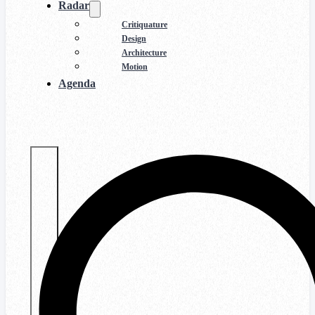
Radar
Critiquature
Design
Architecture
Motion
Agenda