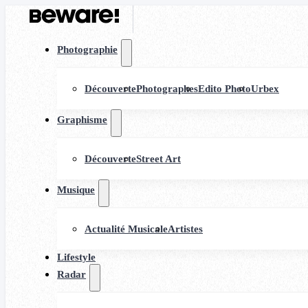
Photographie
Découverte
Photographes
Edito Photo
Urbex
Graphisme
Découverte
Street Art
Musique
Actualité Musicale
Artistes
Lifestyle
Radar