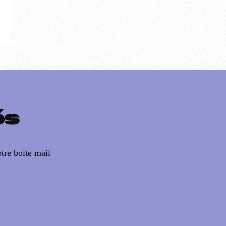
és
tre boite mail