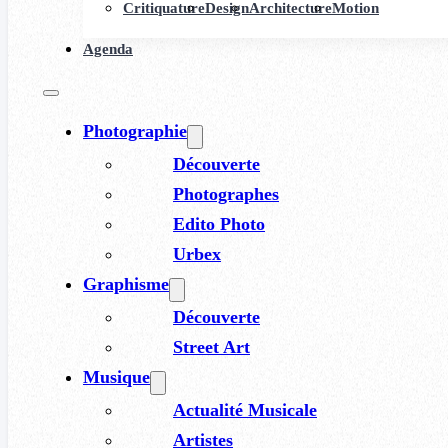
Critiquature
Design
Architecture
Motion
Agenda
Photographie
Découverte
Photographes
Edito Photo
Urbex
Graphisme
Découverte
Street Art
Musique
Actualité Musicale
Artistes