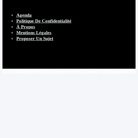
Agenda
Politique De Confidentialité
À Propos
Mentions Légales
Proposer Un Sujet
Copyright 2026 Beware Magazine
- site par Heave Studio