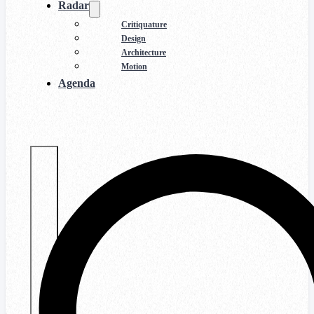
Radar
Critiquature
Design
Architecture
Motion
Agenda