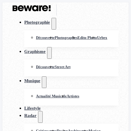
Photographie
Découverte
Photographes
Edito Photo
Urbex
Graphisme
Découverte
Street Art
Musique
Actualité Musicale
Artistes
Lifestyle
Radar
Critiquature
Design
Architecture
Motion