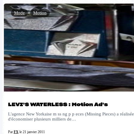
Mode
,
Motion
LEVI’S WATERLESS : Motion Ad’s
L'agence New Yorkaise m ss ng p p eces (Missing Pieces) a réalisée 
d'économiser plusieurs milliers de…
Par
FX
le 21 janvier 2011