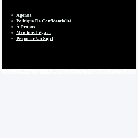
Agenda
Politique De Confidentialité
À Propos
Mentions Légales
Proposer Un Sujet
Copyright 2026 Beware Magazine
- site par Heave Studio