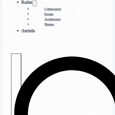
Radar
Critiquature
Design
Architecture
Motion
Agenda