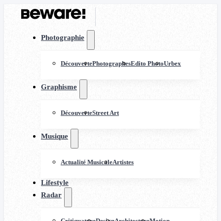
Photographie
Découverte
Photographes
Edito Photo
Urbex
Graphisme
Découverte
Street Art
Musique
Actualité Musicale
Artistes
Lifestyle
Radar
Critiquature
Design
Architecture
Motion