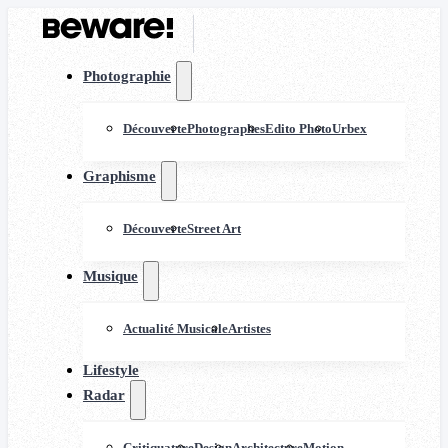
Photographie
Découverte
Photographes
Edito Photo
Urbex
Graphisme
Découverte
Street Art
Musique
Actualité Musicale
Artistes
Lifestyle
Radar
Critiquature
Design
Architecture
Motion