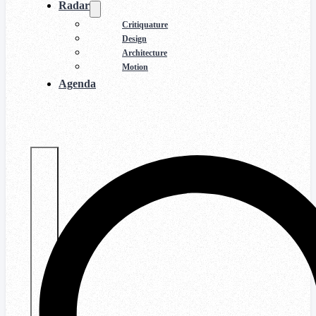
Radar
Critiquature
Design
Architecture
Motion
Agenda