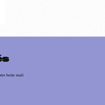
és
tre boite mail