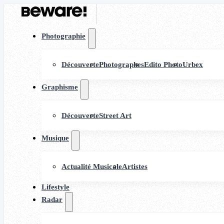
Photographie
Découverte
Photographes
Edito Photo
Urbex
Graphisme
Découverte
Street Art
Musique
Actualité Musicale
Artistes
Lifestyle
Radar