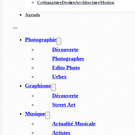
Critiquature
Design
Architecture
Motion
Agenda
Photographie
Découverte
Photographes
Edito Photo
Urbex
Graphisme
Découverte
Street Art
Musique
Actualité Musicale
Artistes