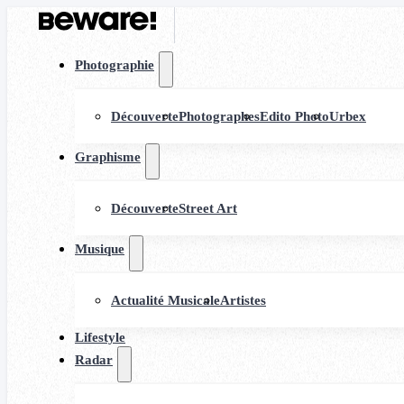
Photographie
Découverte
Photographes
Edito Photo
Urbex
Graphisme
Découverte
Street Art
Musique
Actualité Musicale
Artistes
Lifestyle
Radar