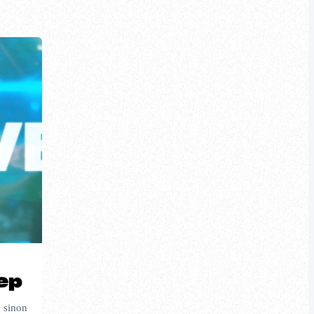
ep
e sinon