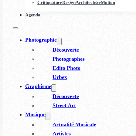
Critiquature
Design
Architecture
Motion
Agenda
Photographie
Découverte
Photographes
Edito Photo
Urbex
Graphisme
Découverte
Street Art
Musique
Actualité Musicale
Artistes