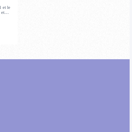
 et le
te et…