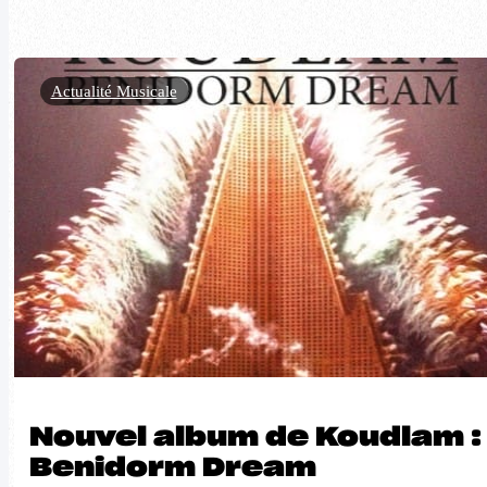
Actualité Musicale
Nouvel album de Koudlam :
Benidorm Dream