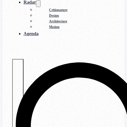
Radar
Critiquature
Design
Architecture
Motion
Agenda