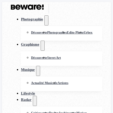
Photographie
Découverte
Photographes
Edito Photo
Urbex
Graphisme
Découverte
Street Art
Musique
Actualité Musicale
Artistes
Lifestyle
Radar
Critiquature
Design
Architecture
Motion