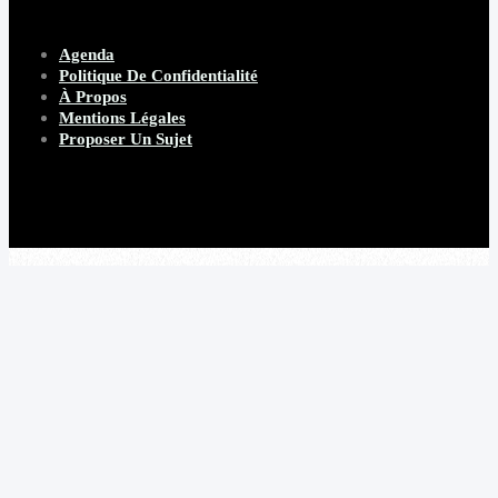
Agenda
Politique De Confidentialité
À Propos
Mentions Légales
Proposer Un Sujet
Copyright 2026 Beware Magazine
- site par Heave Studio