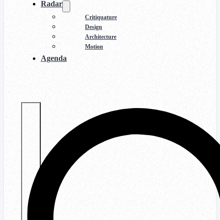
Radar
Critiquature
Design
Architecture
Motion
Agenda