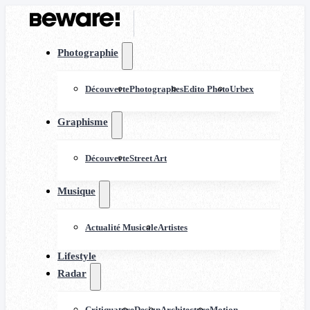
Photographie
Découverte
Photographes
Edito Photo
Urbex
Graphisme
Découverte
Street Art
Musique
Actualité Musicale
Artistes
Lifestyle
Radar
Critiquature
Design
Architecture
Motion