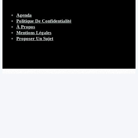
Agenda
Politique De Confidentialité
À Propos
Mentions Légales
Proposer Un Sujet
Copyright 2026 Beware Magazine
- site par Heave Studio