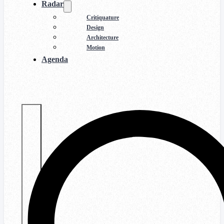
Radar
Critiquature
Design
Architecture
Motion
Agenda