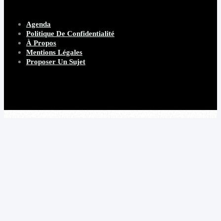
Agenda
Politique De Confidentialité
À Propos
Mentions Légales
Proposer Un Sujet
Copyright 2026 Beware Magazine
- site par Heave Studio