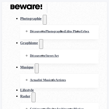
Photographie
Découverte
Photographes
Edito Photo
Urbex
Graphisme
Découverte
Street Art
Musique
Actualité Musicale
Artistes
Lifestyle
Radar
Critiquature
Design
Architecture
Motion