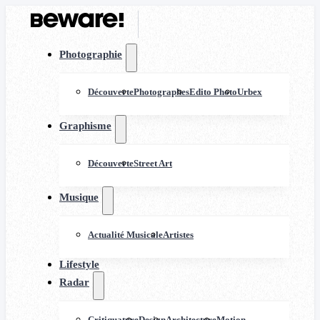
Photographie
Découverte
Photographes
Edito Photo
Urbex
Graphisme
Découverte
Street Art
Musique
Actualité Musicale
Artistes
Lifestyle
Radar
Critiquature
Design
Architecture
Motion