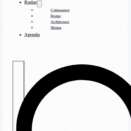
Radar
Critiquature
Design
Architecture
Motion
Agenda