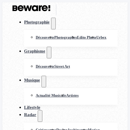
Photographie
Découverte
Photographes
Edito Photo
Urbex
Graphisme
Découverte
Street Art
Musique
Actualité Musicale
Artistes
Lifestyle
Radar
Critiquature
Design
Architecture
Motion