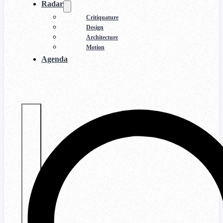
Radar
Critiquature
Design
Architecture
Motion
Agenda