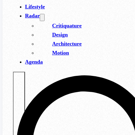
Lifestyle
Radar
Critiquature
Design
Architecture
Motion
Agenda