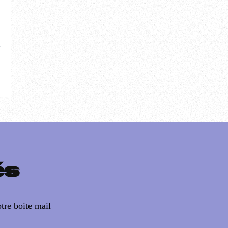
r
és
tre boite mail