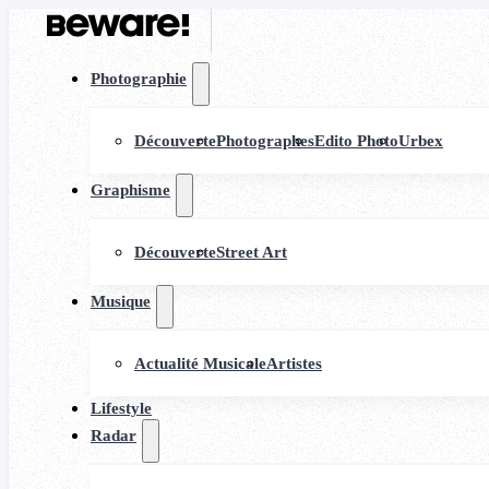
Photographie
Découverte
Photographes
Edito Photo
Urbex
Graphisme
Découverte
Street Art
Musique
Actualité Musicale
Artistes
Lifestyle
Radar