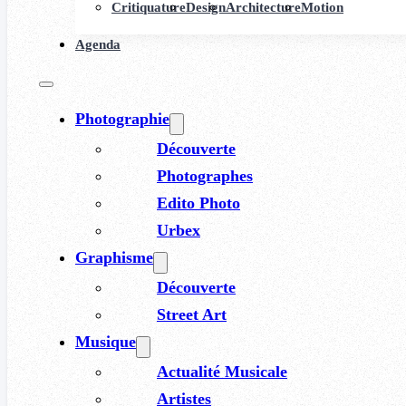
Critiquature
Design
Architecture
Motion
Agenda
Photographie
Découverte
Photographes
Edito Photo
Urbex
Graphisme
Découverte
Street Art
Musique
Actualité Musicale
Artistes