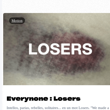
Motion
Everynone : Losers
Intellos, parias, rebelles, solitaires... en un mot Losers. "We made a