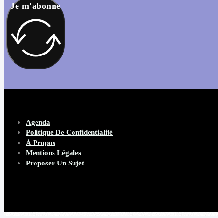
Je m'abonne
Agenda
Politique De Confidentialité
À Propos
Mentions Légales
Proposer Un Sujet
Copyright 2026 Beware Magazine
- site par Heave Studio