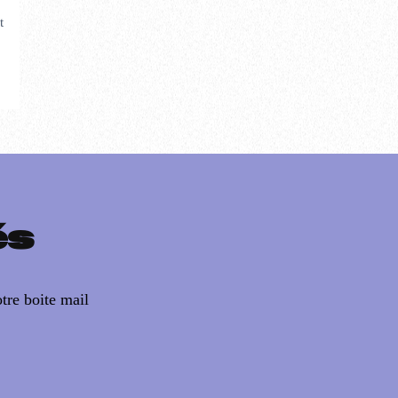
t
és
tre boite mail