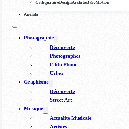
Critiquature
Design
Architecture
Motion
Agenda
Photographie
Découverte
Photographes
Edito Photo
Urbex
Graphisme
Découverte
Street Art
Musique
Actualité Musicale
Artistes