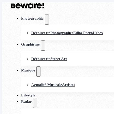
Photographie
Découverte
Photographes
Edito Photo
Urbex
Graphisme
Découverte
Street Art
Musique
Actualité Musicale
Artistes
Lifestyle
Radar