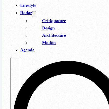
Lifestyle
Radar
Critiquature
Design
Architecture
Motion
Agenda