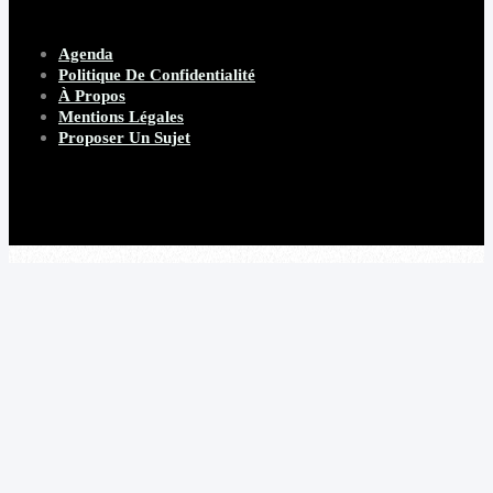
Agenda
Politique De Confidentialité
À Propos
Mentions Légales
Proposer Un Sujet
Copyright 2026 Beware Magazine
- site par Heave Studio