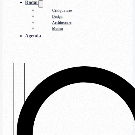
Radar
Critiquature
Design
Architecture
Motion
Agenda