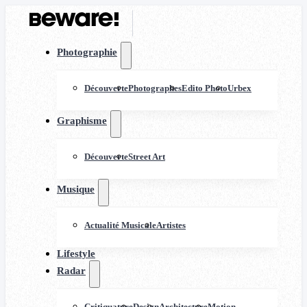
Photographie
Découverte
Photographes
Edito Photo
Urbex
Graphisme
Découverte
Street Art
Musique
Actualité Musicale
Artistes
Lifestyle
Radar
Critiquature
Design
Architecture
Motion