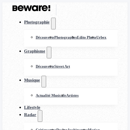
Photographie
Découverte
Photographes
Edito Photo
Urbex
Graphisme
Découverte
Street Art
Musique
Actualité Musicale
Artistes
Lifestyle
Radar
Critiquature
Design
Architecture
Motion