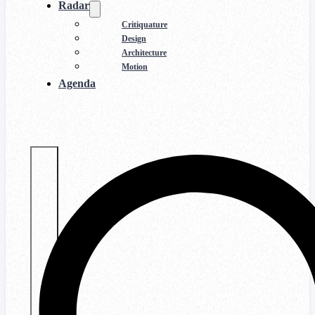
Radar
Critiquature
Design
Architecture
Motion
Agenda