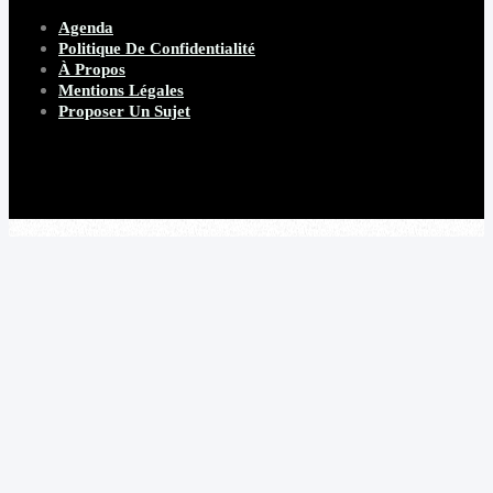
Agenda
Politique De Confidentialité
À Propos
Mentions Légales
Proposer Un Sujet
Copyright 2026 Beware Magazine
- site par Heave Studio