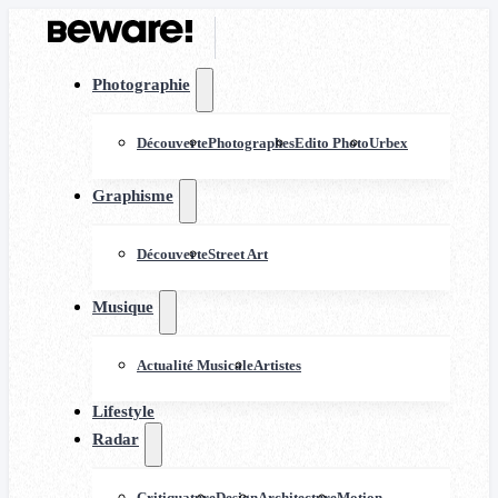
Photographie
Découverte
Photographes
Edito Photo
Urbex
Graphisme
Découverte
Street Art
Musique
Actualité Musicale
Artistes
Lifestyle
Radar
Critiquature
Design
Architecture
Motion