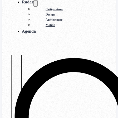
Radar
Critiquature
Design
Architecture
Motion
Agenda