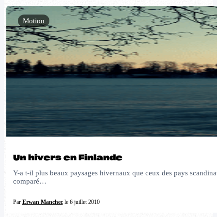
Motion
Un hivers en Finlande
Y-a t-il plus beaux paysages hivernaux que ceux des pays scandinave
comparé…
Par
Erwan Manchec
le 6 juillet 2010