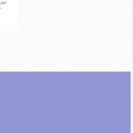
 par
.