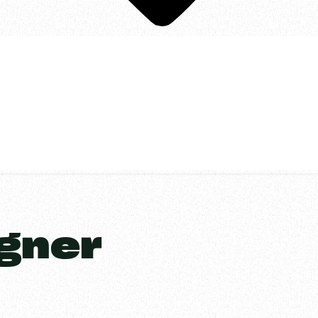
igner