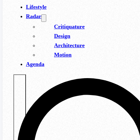
Lifestyle
Radar
Critiquature
Design
Architecture
Motion
Agenda