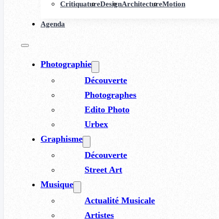
Critiquature
Design
Architecture
Motion
Agenda
Photographie
Découverte
Photographes
Edito Photo
Urbex
Graphisme
Découverte
Street Art
Musique
Actualité Musicale
Artistes