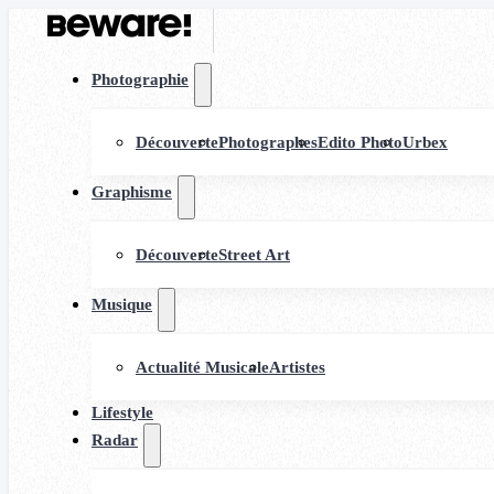
Photographie
Découverte
Photographes
Edito Photo
Urbex
Graphisme
Découverte
Street Art
Musique
Actualité Musicale
Artistes
Lifestyle
Radar