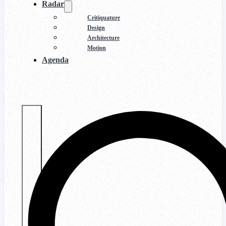
Radar
Critiquature
Design
Architecture
Motion
Agenda