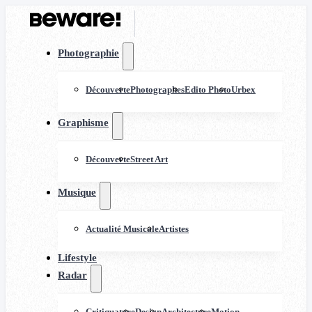
Photographie
Découverte
Photographes
Edito Photo
Urbex
Graphisme
Découverte
Street Art
Musique
Actualité Musicale
Artistes
Lifestyle
Radar
Critiquature
Design
Architecture
Motion