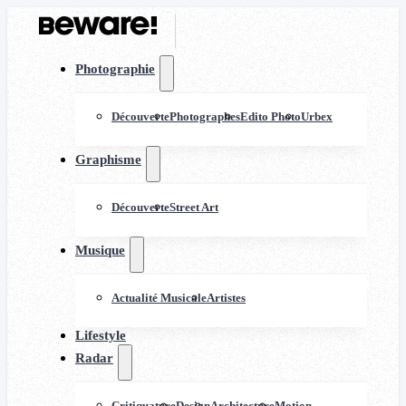
Photographie
Découverte
Photographes
Edito Photo
Urbex
Graphisme
Découverte
Street Art
Musique
Actualité Musicale
Artistes
Lifestyle
Radar
Critiquature
Design
Architecture
Motion