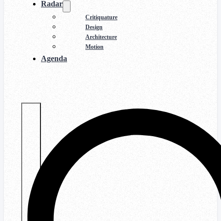
Radar
Critiquature
Design
Architecture
Motion
Agenda